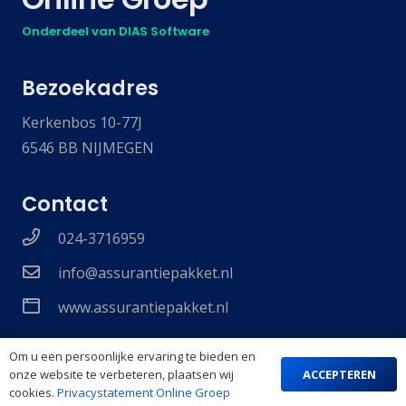
Onderdeel van DIAS Software
Bezoekadres
Kerkenbos 10-77J
6546 BB NIJMEGEN
Contact
024-3716959
info@assurantiepakket.nl
www.assurantiepakket.nl
Om u een persoonlijke ervaring te bieden en
ACCEPTEREN
onze website te verbeteren, plaatsen wij
© 2025 Online Software BV
cookies.
Privacystatement Online Groep