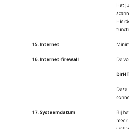
Het j
scann
Hierd
funct
15. Internet
Minim
16. Internet-firewall
De vo
DirH
Deze 
conne
17. Systeemdatum
Bij h
meer 
Ook w