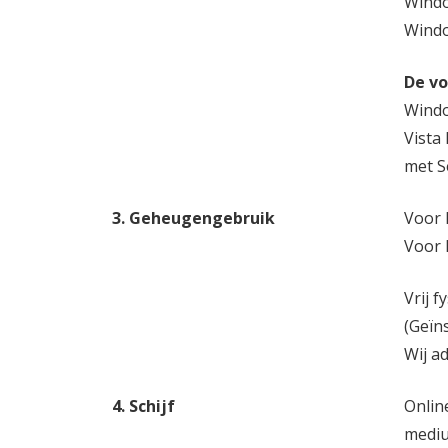
Windo
Windo
De vo
Windo
Vista
met S
3. Geheugengebruik
Voor 
Voor h
Vrij 
(Geïn
Wij a
4. Schijf
Onlin
mediu