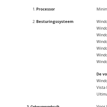
Processor
Mini
Besturingssysteem
Windo
Windo
Windo
Windo
Windo
Windo
Windo
De vo
Windo
Vista
Ultim
Voor 