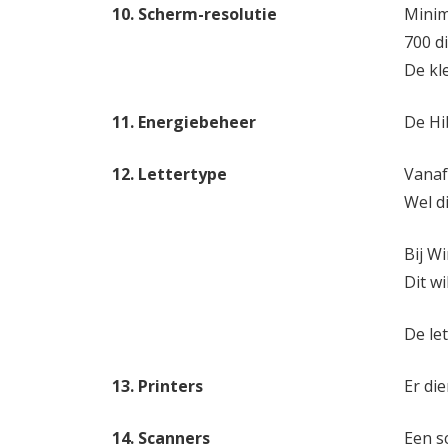
10. Scherm-resolutie
Minim
700 di
De kl
11. Energiebeheer
De Hi
12. Lettertype
Vanaf
Wel d
Bij W
Dit w
De let
13. Printers
Er die
14. Scanners
Een s