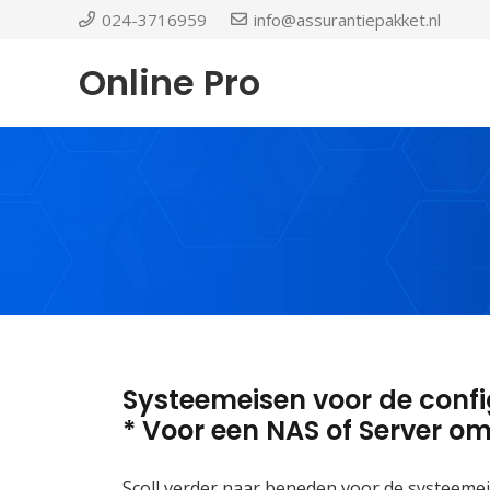
024-3716959
info@assurantiepakket.nl
Online Pro
Systeemeisen voor de confi
* Voor een NAS of Server o
Scoll verder naar beneden voor de systeemei