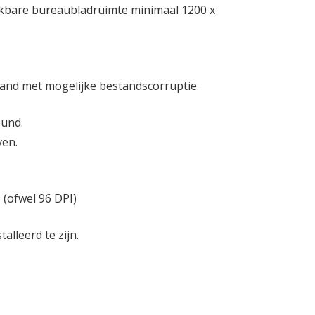
uikbare bureaubladruimte minimaal 1200 x
band met mogelijke bestandscorruptie.
eund.
ven.
(ofwel 96 DPI)
alleerd te zijn.