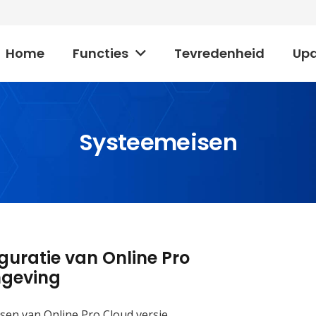
Home
Functies
Tevredenheid
Up
Systeemeisen
guratie van Online Pro
mgeving
sen van Online Pro Cloud versie.