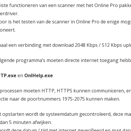
uiste functioneren van een scanner met het Online Pro pakket
erdriver.
oor is het testen van de scanner in Online Pro de enige mog
ioneert.
aal een verbinding met download 2048 Kbps / 512 Kbps upl
lgende programma’s moeten directe internet toegang hebb
TTP.exe
en
OnlHelp.exe
processen moeten HTTP, HTTPS kunnen communiceren, en n
ctie naar de poortnummers 1975-2075 kunnen maken.
et opstarten wordt de systeemdatum gecontroleerd, deze mag
dan 5 minuten afwijken.
ordt deze datum / tijd met internet geverifieerd en mag dan