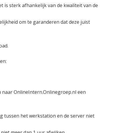
 is sterk afhankelijk van de kwaliteit van de
elijkheid om te garanderen dat deze juist
oad.
en:
aar OnlineIntern.Onlinegroep.nl een
 tussen het werkstation en de server niet
 niet meer dan 1 uur afwijken.