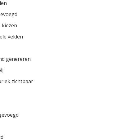
zien
gevoegd
e kiezen
ele velden
and genereren
ij
riek zichtbaar
oegevoegd
gd