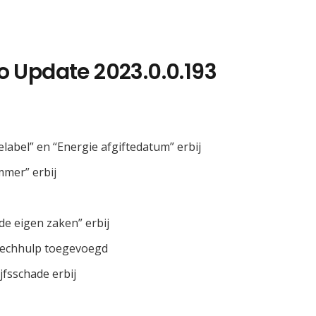
o Update 2023.0.0.193
label” en “Energie afgiftedatum” erbij
mmer” erbij
de eigen zaken” erbij
Pechhulp toegevoegd
fsschade erbij