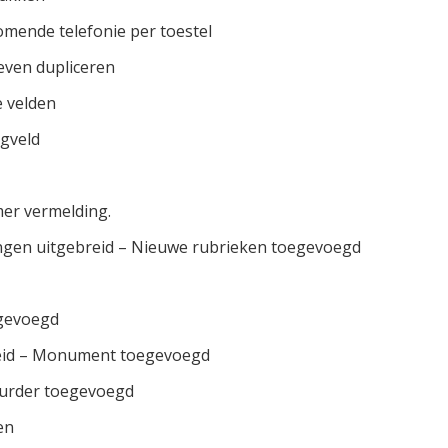
omende telefonie per toestel
even dupliceren
e velden
gveld
mer vermelding.
lingen uitgebreid – Nieuwe rubrieken toegevoegd
egevoegd
eid – Monument toegevoegd
uurder toegevoegd
en