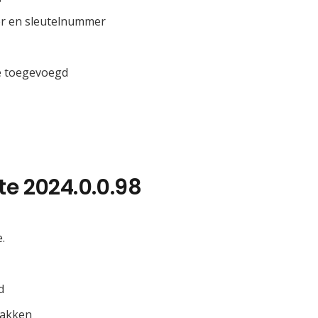
er en sleutelnummer
e toegevoegd
te 2024.0.0.98
.
d
vakken